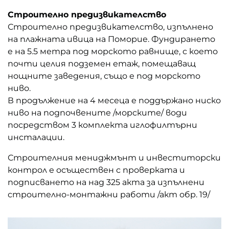
Строително предизвикателство
Строително предизвикателство, изпълнено
на плажната ивица на Поморие. Фундирането
е на 5.5 метра под морското равнище, с което
почти целия подземен етаж, помещаващ
нощните заведения, също е под морското
ниво.
В продължение на 4 месеца е поддържано ниско
ниво на подпочвените /морските/ води
посредством 3 комплекта иглофилтърни
инсталации.
Строителния мениджмънт и инвеститорски
контрол е осъществен с проверката и
подписването на над 325 акта за изпълнени
строително-монтажни работи /акт обр. 19/