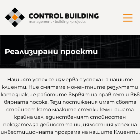
Прескочи към основното съдържание на страни
Прескочи до контекстното меню
To
Реализирани проекти
Нашият успех се измерва с успеха на нашите
клиенти. Ние смятаме моментните резултати
като знак, че работите вървят на прав път и във
вярната посока. Тези постижения имат своята
стойност като малките стъпки към нашата
крайна цел, единственият стойностен
показател за дейността ни, цялостния успех на
инвестиционната програма на нашите Клиенти.